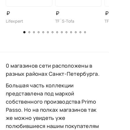
₽
₽
₽
Lifexpert
TF`S-Tofa
TF`S-Tofa
0 магазинов сети расположены в
разных районах Санкт-Петербурга.
Большая часть коллекции
представлена под маркой
собственного производства Primo
Passo. Но на полках магазинов так
же можно увидеть уже
полюбившиеся нашим покупателям