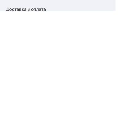
Доставка и оплата
О компании
Возврат
Контакты
Узнайте первыми
о скидках и новых
поступлениях
— подпишитесь
на рассылку!
Ваш e-mail
Для женщин
Для мужчин
Принимаю пользовательское соглашение о
конфиденциальности