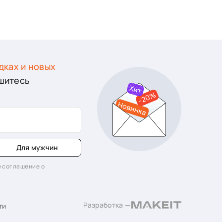
дках и новых
шитесь
Для мужчин
 соглашение о
Разработка —
ти