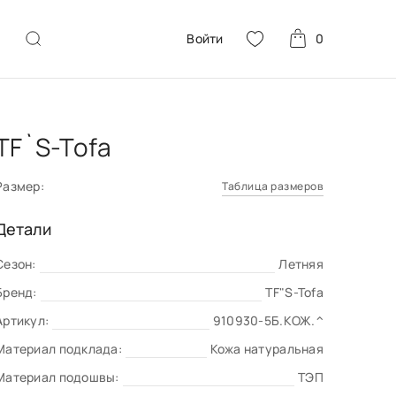
Войти
0
TF`S-Tofa
Размер:
Таблица размеров
Детали
Сезон:
Летняя
Бренд:
TF"S-Tofa
Артикул:
910930-5Б.КОЖ.^
Материал подклада:
Кожа натуральная
Материал подошвы:
ТЭП