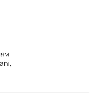
лям
ani,