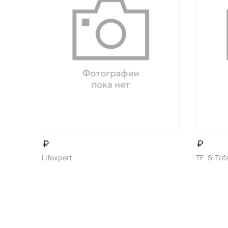
₽
₽
Lifexpert
TF`S-Tof