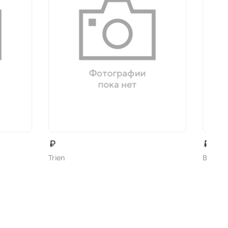
₽
₽
Trien
BONAV