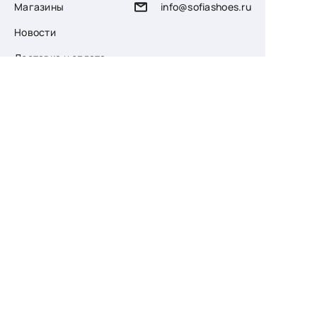
Магазины
info@sofiashoes.ru
Новости
Доставка и оплата
О компании
Возврат
Контакты
Узнайте первыми
о скидках и новых
поступлениях
— подпишитесь
на рассылку!
Ваш e-mail
Для женщин
Для мужчин