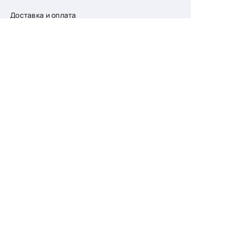
Доставка и оплата
О компании
Возврат
Контакты
Узнайте первыми
о скидках и новых
поступлениях
— подпишитесь
на рассылку!
Ваш e-mail
Для женщин
Для мужчин
Принимаю пользовательское соглашение о
конфиденциальности