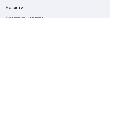
Новости
Доставка и оплата
О компании
Возврат
Контакты
Узнайте первыми
о скидках и новых
поступлениях
— подпишитесь
на рассылку!
Ваш e-mail
Для женщин
Для мужчин
Принимаю пользовательское соглашение о