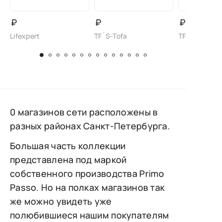
₽
₽
₽
Lifexpert
TF`S-Tofa
TF`S-Tofa
0 магазинов сети расположены в
разных районах Санкт-Петербурга.
Большая часть коллекции
представлена под маркой
собственного производства Primo
Passo. Но на полках магазинов так
же можно увидеть уже
полюбившиеся нашим покупателям