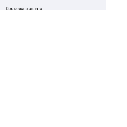
Доставка и оплата
О компании
Возврат
Контакты
Узнайте первыми
о скидках и новых
поступлениях
— подпишитесь
на рассылку!
Ваш e-mail
Для женщин
Для мужчин
Принимаю пользовательское соглашение о
конфиденциальности