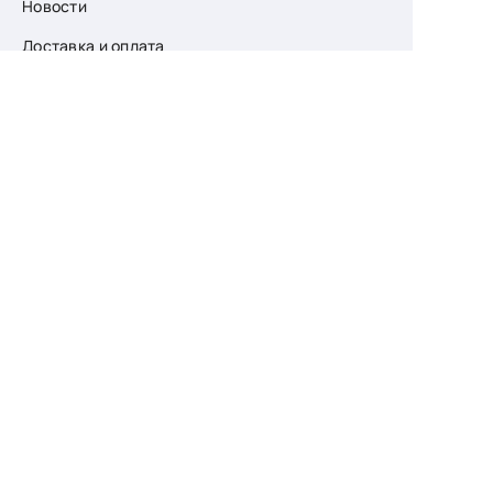
Новости
Доставка и оплата
О компании
Возврат
Контакты
Узнайте первыми
о скидках и новых
поступлениях
— подпишитесь
на рассылку!
Ваш e-mail
Для женщин
Для мужчин
Принимаю пользовательское соглашение о
конфиденциальности