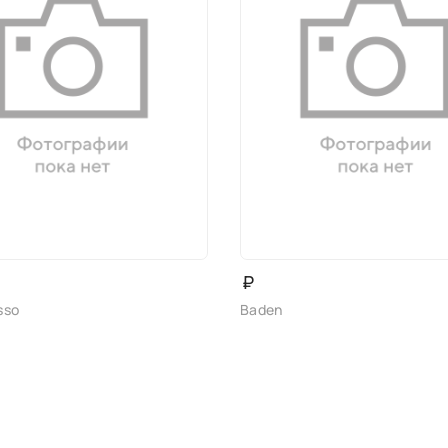
₽
sso
Baden