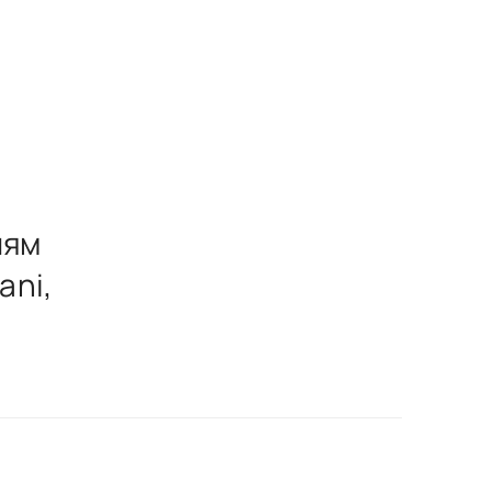
лям
ani,