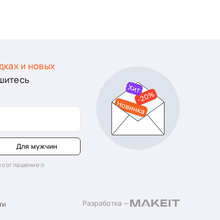
дках и новых
шитесь
Для мужчин
 соглашение о
Разработка —
ти