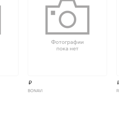
₽
₽
BONAVI
Renzon