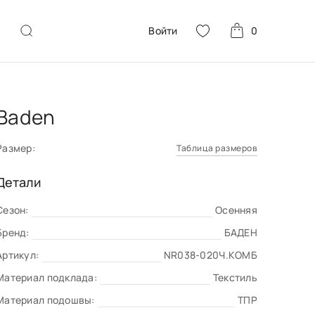
Войти
0
Baden
Размер:
Таблица размеров
Детали
Сезон:
Осенняя
Бренд:
БАДЕН
Артикул:
NR038-020Ч.КОМБ
Материал подклада:
Текстиль
Материал подошвы:
ТПР