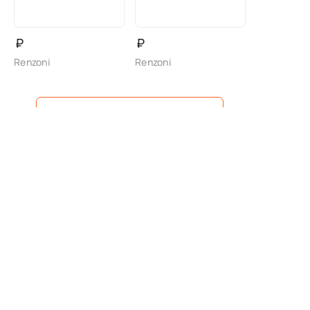
₽
₽
Renzoni
Renzoni
Показать еще
1
2
3
4
5
...
9
Покупателю
Свяжитесь с нами
Магазины
info@sofiashoes.ru
Новости
Доставка и оплата