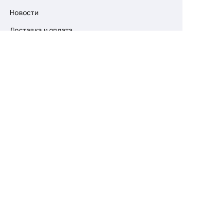
Новости
Доставка и оплата
О компании
Возврат
Контакты
Узнайте первыми
о скидках и новых
поступлениях
— подпишитесь
на рассылку!
Ваш e-mail
Для женщин
Для мужчин
Принимаю пользовательское соглашение о