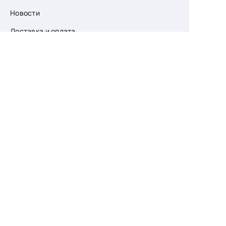
Новости
Доставка и оплата
О компании
Возврат
Контакты
Узнайте первыми
о скидках и новых
поступлениях
— подпишитесь
на рассылку!
Ваш e-mail
Для женщин
Для мужчин
Принимаю пользовательское соглашение о