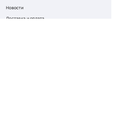
Новости
Доставка и оплата
О компании
Возврат
Контакты
Узнайте первыми
о скидках и новых
поступлениях
— подпишитесь
на рассылку!
Ваш e-mail
Для женщин
Для мужчин
Принимаю пользовательское соглашение о