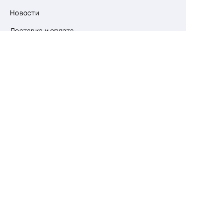
Новости
Доставка и оплата
О компании
Возврат
Контакты
Узнайте первыми
о скидках и новых
поступлениях
— подпишитесь
на рассылку!
Ваш e-mail
Для женщин
Для мужчин
Принимаю пользовательское соглашение о