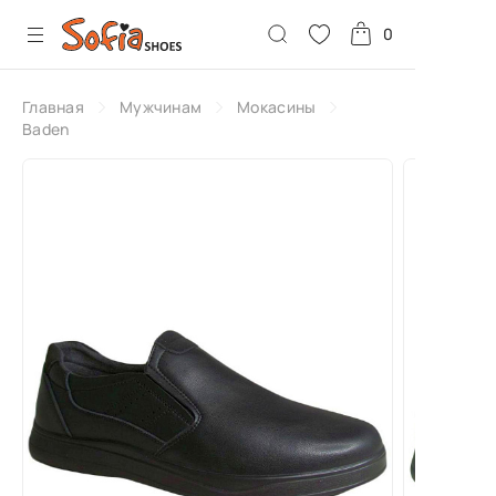
0
Главная
Мужчинам
Мокасины
Baden