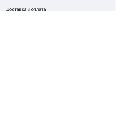
Доставка и оплата
О компании
Возврат
Контакты
Узнайте первыми
о скидках и новых
поступлениях
— подпишитесь
на рассылку!
Ваш e-mail
Для женщин
Для мужчин
Принимаю пользовательское соглашение о
конфиденциальности