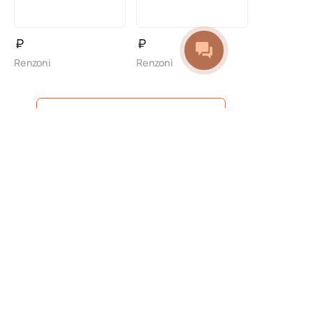
₽
₽
Renzoni
Renzoni
Показать еще
1
2
3
4
5
...
9
Покупателю
Свяжитесь с нами
Магазины
info@sofiashoes.ru
Новости
Доставка и оплата