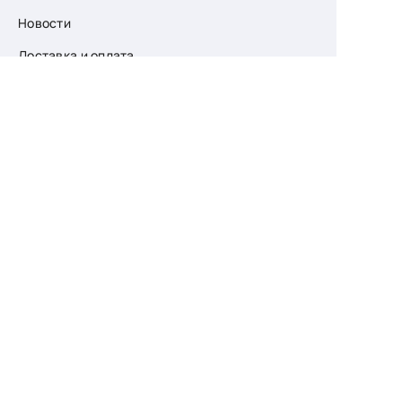
Новости
Доставка и оплата
О компании
Возврат
Контакты
Узнайте первыми
о скидках и новых
поступлениях
— подпишитесь
на рассылку!
Ваш e-mail
Для женщин
Для мужчин
Принимаю пользовательское соглашение о