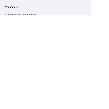
Новости
Доставка и оплата
О компании
Возврат
Контакты
Узнайте первыми
о скидках и новых
поступлениях
— подпишитесь
на рассылку!
Ваш e-mail
Для женщин
Для мужчин
Принимаю пользовательское соглашение о