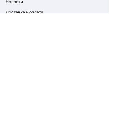
Новости
Доставка и оплата
О компании
Возврат
Контакты
Узнайте первыми
о скидках и новых
поступлениях
— подпишитесь
на рассылку!
Ваш e-mail
Для женщин
Для мужчин
Принимаю пользовательское соглашение о
конфиденциальности