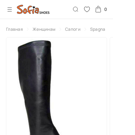
0
Главная
Женщинам
Сапоги
Spagna