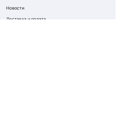
Новости
Доставка и оплата
О компании
Возврат
Контакты
Узнайте первыми
о скидках и новых
поступлениях
— подпишитесь
на рассылку!
Ваш e-mail
Для женщин
Для мужчин
Принимаю пользовательское соглашение о