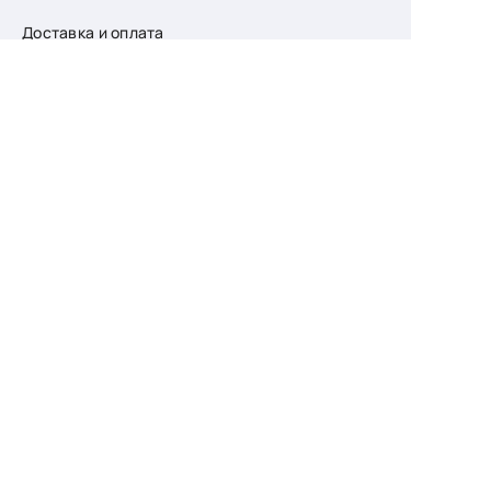
Доставка и оплата
О компании
Возврат
Контакты
Узнайте первыми
о скидках и новых
поступлениях
— подпишитесь
на рассылку!
Ваш e-mail
Для женщин
Для мужчин
Принимаю пользовательское соглашение о
конфиденциальности