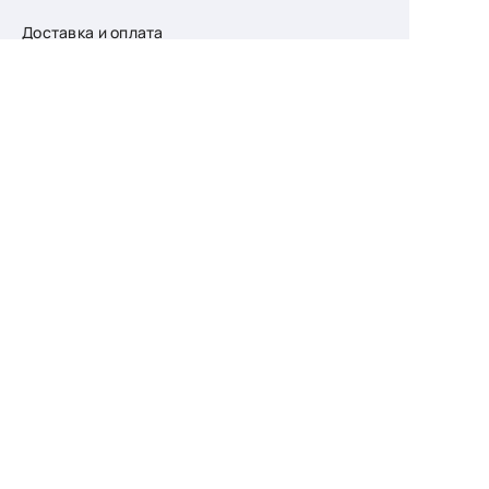
Доставка и оплата
О компании
Возврат
Контакты
Узнайте первыми
о скидках и новых
поступлениях
— подпишитесь
на рассылку!
Ваш e-mail
Для женщин
Для мужчин
Принимаю пользовательское соглашение о
конфиденциальности