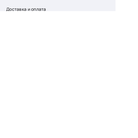
Доставка и оплата
О компании
Возврат
Контакты
Узнайте первыми
о скидках и новых
поступлениях
— подпишитесь
на рассылку!
Ваш e-mail
Для женщин
Для мужчин
Принимаю пользовательское соглашение о
конфиденциальности