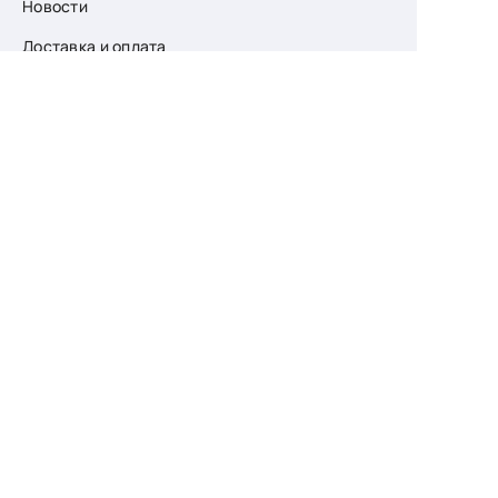
Новости
Доставка и оплата
О компании
Возврат
Контакты
Узнайте первыми
о скидках и новых
поступлениях
— подпишитесь
на рассылку!
Ваш e-mail
Для женщин
Для мужчин
Принимаю пользовательское соглашение о
конфиденциальности