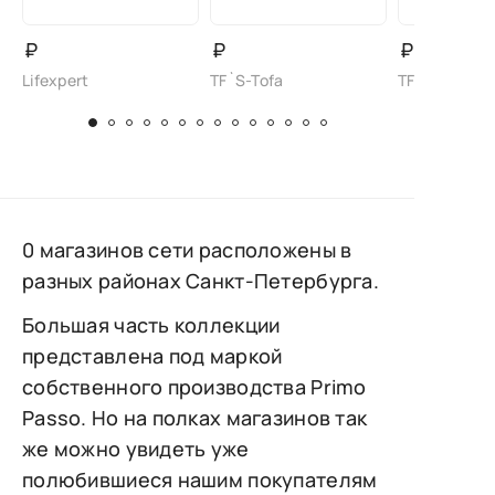
₽
₽
₽
Lifexpert
TF`S-Tofa
TF`S-Tofa
0 магазинов сети расположены в
разных районах Санкт-Петербурга.
Большая часть коллекции
представлена под маркой
собственного производства Primo
Passo. Но на полках магазинов так
же можно увидеть уже
полюбившиеся нашим покупателям