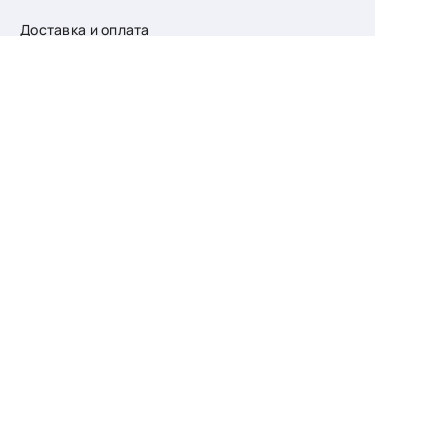
Доставка и оплата
О компании
Возврат
Контакты
Узнайте первыми
о скидках и новых
поступлениях
— подпишитесь
на рассылку!
Ваш e-mail
Для женщин
Для мужчин
Принимаю пользовательское соглашение о
конфиденциальности