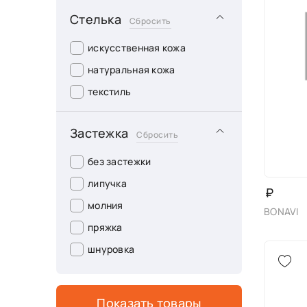
см)
Стелька
РЕНЗОНИ
Сбросить
стандартный средний (до 9
см)
искусственная кожа
танкетка
натуральная кожа
текстиль
Застежка
Сбросить
без застежки
липучка
₽
молния
BONAVI
пряжка
шнуровка
Показать товары