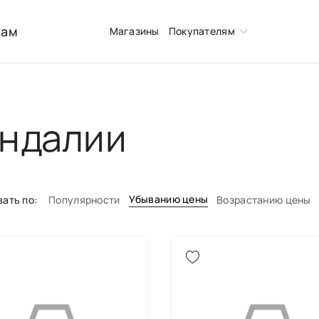
нам
Магазины
Покупателям
ндалии
Убыванию цены
ать по:
Популярности
Возрастанию цены