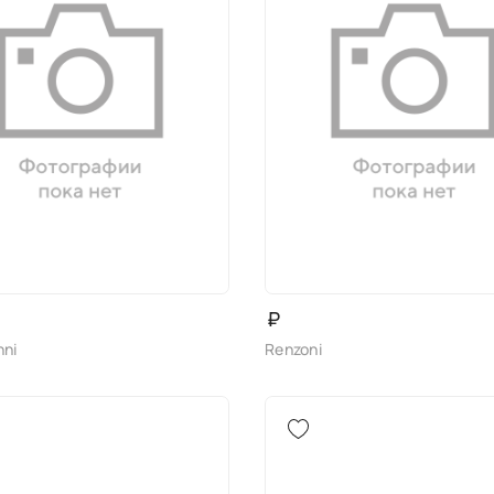
₽
nni
Renzoni