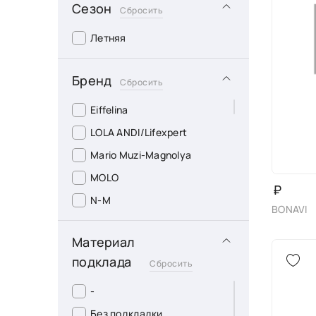
Сезон
Сбросить
Летняя
Бренд
Сбросить
Eiffelina
LOLA ANDI/Lifexpert
Mario Muzi-Magnolya
MOLO
₽
N-M
BONAVI
Raffelli
Материал
SAIDUO
подклада
Сбросить
SENWAN
Soffi Salita
-
TF"S-Tofa
Без подкладки