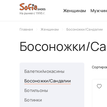
Женщинам
Мужчи
На рынке с 1995 г.
Главная
Женщинам
Босоножки/Сандалии
Босоножки/Са
Сортиров
Балетки/мокасины
Босоножки/Сандалии
Ботильоны
Ботинки