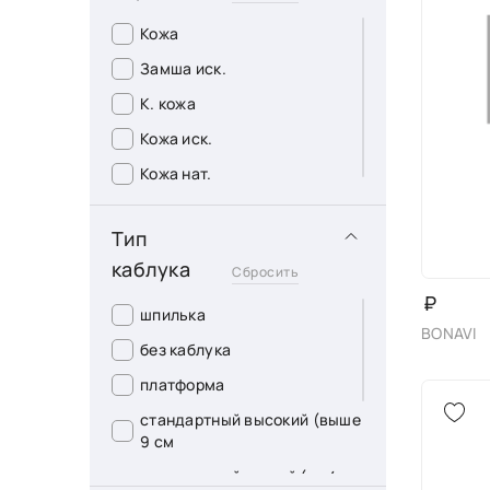
Mimi Farinni
Кожа
Nestt
Замша иск.
Prima D"ARTE
К. кожа
Primo Passo
Кожа иск.
Primo Passo-Gelsomino
Кожа нат.
Rieker
Текстиль
Тип
Sandway
каблука
Сбросить
SOPRA
₽
TF"S-Tofa-Baden
шпилька
BONAVI
БАДЕН
без каблука
БОНАВИ
платформа
ВЕНСИ
стандартный высокий (выше
9 см
ЛИНДА
стандартный низкий (до 4
МАДЕЛЛА