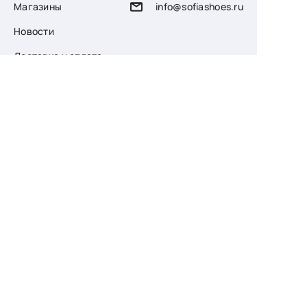
Магазины
info@sofiashoes.ru
Новости
Доставка и оплата
О компании
Возврат
Контакты
Узнайте первыми
о скидках и новых
поступлениях
— подпишитесь
на рассылку!
Ваш e-mail
Для женщин
Для мужчин