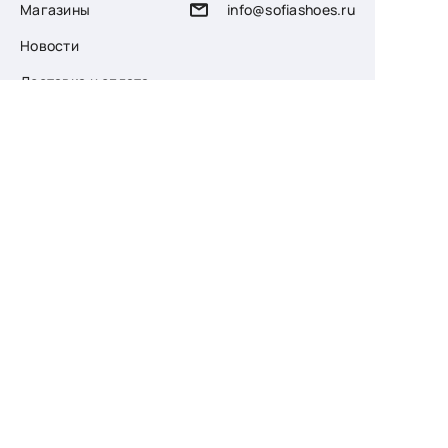
Магазины
info@sofiashoes.ru
Новости
Доставка и оплата
О компании
Возврат
Контакты
Узнайте первыми
о скидках и новых
поступлениях
— подпишитесь
на рассылку!
Ваш e-mail
Для женщин
Для мужчин