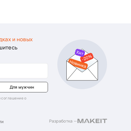
дках и новых
шитесь
Для мужчин
 соглашение о
Разработка —
ти