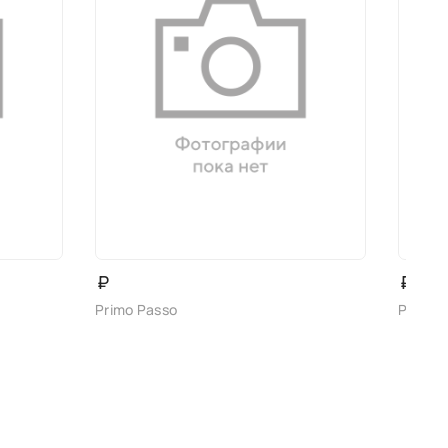
₽
₽
Primo Passo
Primo 