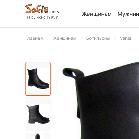
Женщинам
Мужчи
На рынке с 1995 г.
Главная
Женщинам
Ботильоны
Vensi