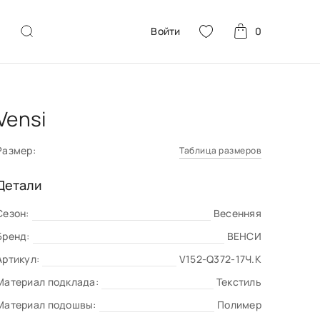
Войти
0
Vensi
Размер:
Таблица размеров
Детали
Сезон:
Весенняя
Бренд:
ВЕНСИ
Артикул:
V152-Q372-17Ч.К
Материал подклада:
Текстиль
Материал подошвы:
Полимер