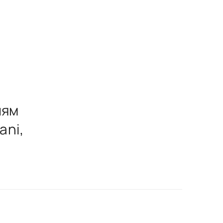
лям
ani,