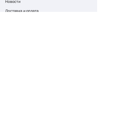
Новости
Доставка и оплата
О компании
Возврат
Контакты
Узнайте первыми
о скидках и новых
поступлениях
— подпишитесь
на рассылку!
Ваш e-mail
Для женщин
Для мужчин
Принимаю пользовательское соглашение о
конфиденциальности