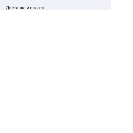
Доставка и оплата
О компании
Возврат
Контакты
Узнайте первыми
о скидках и новых
поступлениях
— подпишитесь
на рассылку!
Ваш e-mail
Для женщин
Для мужчин
Принимаю пользовательское соглашение о
конфиденциальности