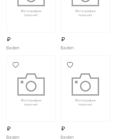
₽
₽
Baden
Baden
₽
₽
Baden
Baden