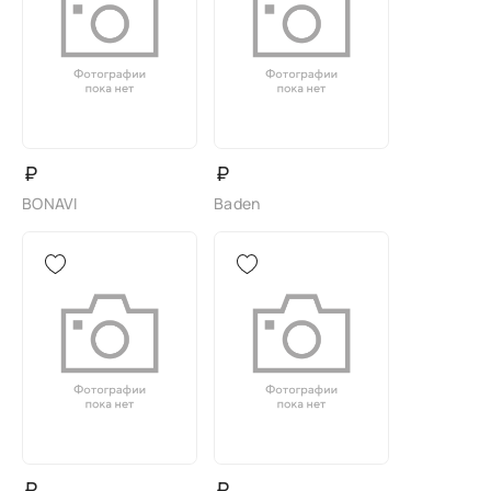
₽
₽
BONAVI
Baden
₽
₽