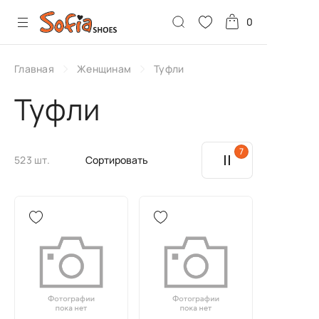
0
Главная
Женщинам
Туфли
Туфли
7
523 шт.
Сортировать