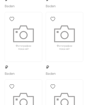
Baden
Baden
₽
₽
Baden
Baden