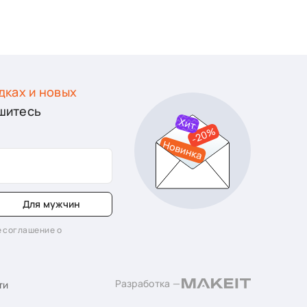
дках и новых
шитесь
Для мужчин
 соглашение о
Разработка —
ти