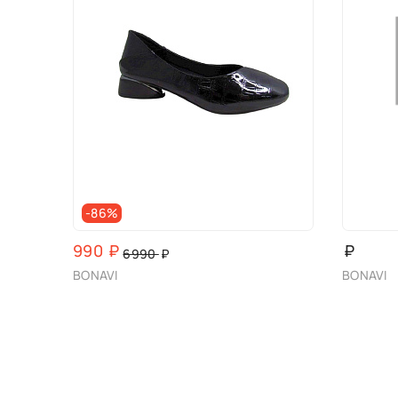
-86%
990
₽
₽
6990
₽
BONAVI
BONAVI