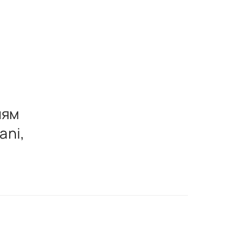
лям
ani,