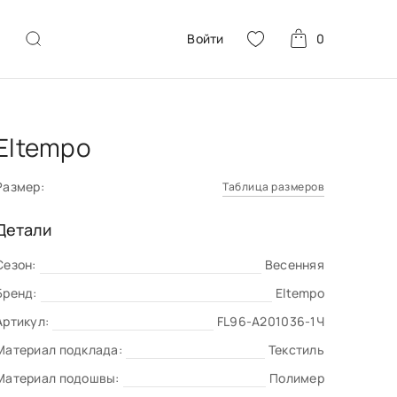
Войти
0
Eltempo
Размер:
Таблица размеров
Детали
Сезон:
Весенняя
Бренд:
Eltempo
Артикул:
FL96-A201036-1Ч
Материал подклада:
Текстиль
Материал подошвы:
Полимер