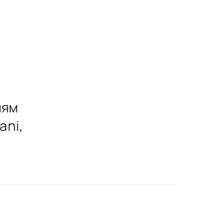
лям
ani,