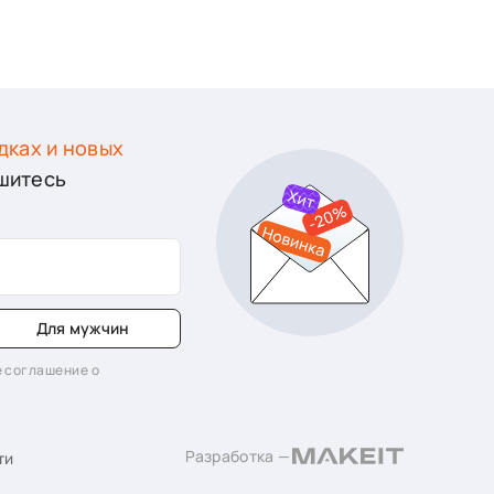
дках и новых
шитесь
Для мужчин
 соглашение о
Разработка —
ти