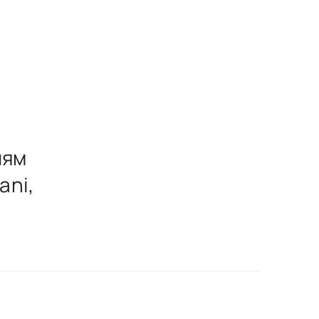
лям
ani,