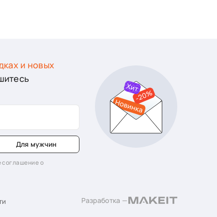
дках и новых
шитесь
Для мужчин
 соглашение о
Разработка —
ти