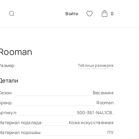
Войти
0
Rooman
Размер:
Таблица размеров
Детали
Сезон:
Весенняя
Бренд:
Rooman
Артикул:
500-361-N4L1СВ.
Материал подклада:
Кожа искусственная
Материал подошвы:
ПУ