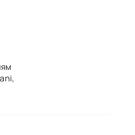
лям
ani,