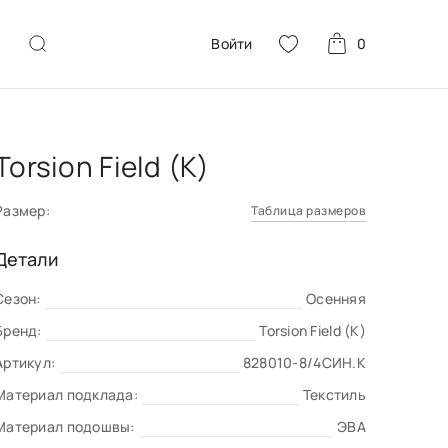
Войти
0
Torsion Field (K)
Размер:
Таблица размеров
Детали
Сезон:
Осенняя
Бренд:
Torsion Field (K)
Артикул:
828010-8/4СИН.К
Материал подклада:
Текстиль
Материал подошвы:
ЭВА