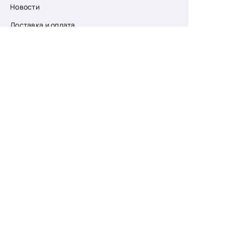
Новости
Доставка и оплата
О компании
Возврат
Контакты
Узнайте первыми
о скидках и новых
поступлениях
— подпишитесь
на рассылку!
Ваш e-mail
Для женщин
Для мужчин
Принимаю пользовательское соглашение о
конфиденциальности