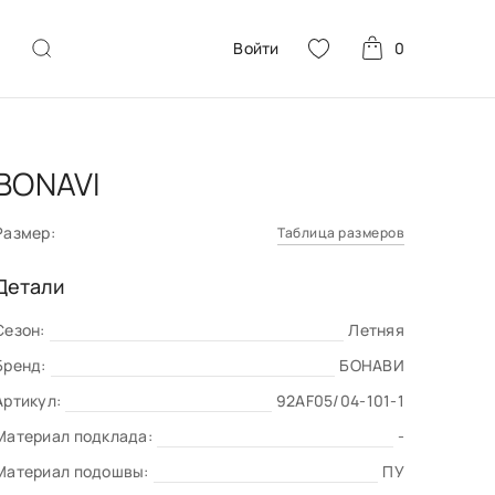
Войти
0
BONAVI
Размер:
Таблица размеров
Детали
Сезон:
Летняя
Бренд:
БОНАВИ
Артикул:
92AF05/04-101-1
Материал подклада:
-
Материал подошвы:
ПУ