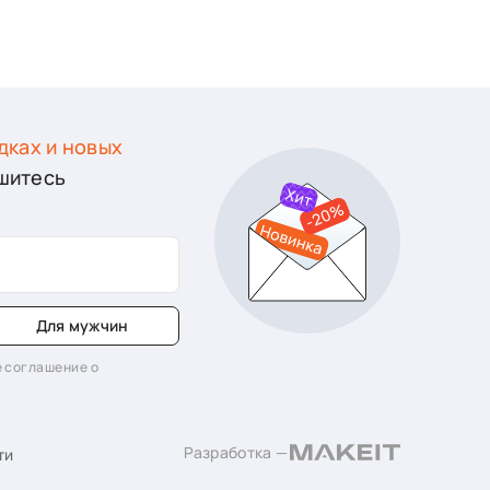
дках и новых
шитесь
Для мужчин
 соглашение о
Разработка —
ти