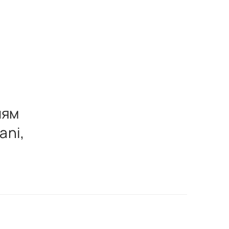
лям
ani,