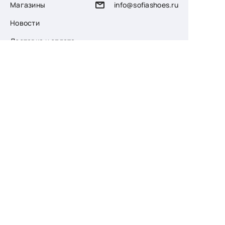
Магазины
info@sofiashoes.ru
Новости
Доставка и оплата
О компании
Возврат
Контакты
Узнайте первыми
о скидках и новых
поступлениях
— подпишитесь
на рассылку!
Ваш e-mail
Для женщин
Для мужчин