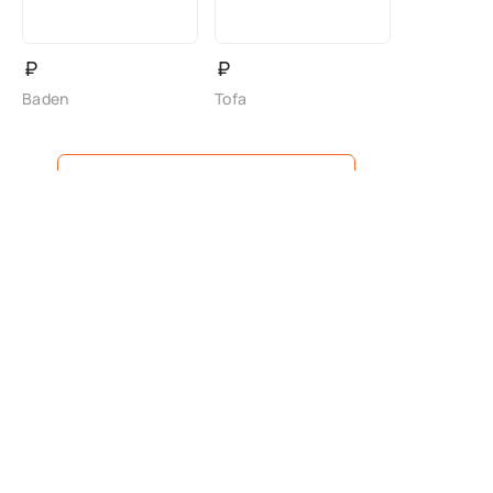
₽
₽
Baden
Tofa
Показать еще
1
2
3
Покупателю
Свяжитесь с нами
Магазины
info@sofiashoes.ru
Новости
Доставка и оплата