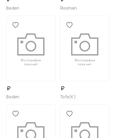
Baden
Rooman
₽
₽
Baden
Tofa(K)