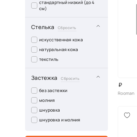
стандартный низкий (до 4
см)
Стелька
Сбросить
искусственная кожа
натуральная кожа
текстиль
Застежка
Сбросить
₽
без застежки
Rooman
молния
шнуровка
шнуровка и молния