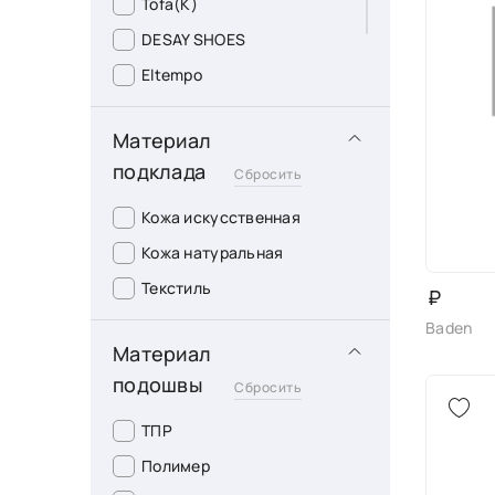
Tofa(K)
DESAY SHOES
Eltempo
Rooman
Материал
БАДЕН
подклада
Сбросить
ТОФА
Кожа искусственная
Кожа натуральная
Текстиль
₽
Baden
Материал
подошвы
Сбросить
ТПР
Полимер