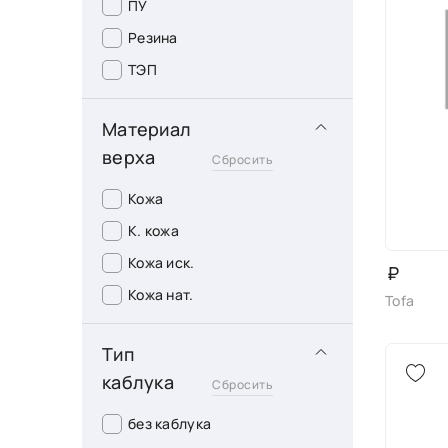
ПУ
Резина
ТЭП
Материал
верха
Сбросить
Кожа
К. кожа
Кожа иск.
₽
Кожа нат.
Tofa
Тип
каблука
Сбросить
без каблука