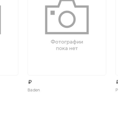
₽
₽
Baden
Primo 