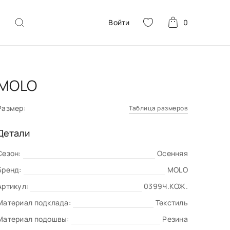
Войти
0
MOLO
Размер:
Таблица размеров
Детали
Сезон:
Осенняя
Бренд:
MOLO
Артикул:
0399Ч.КОЖ.
Материал подклада:
Текстиль
Материал подошвы:
Резина