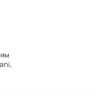
лям
ani,