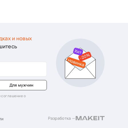
дках и новых
шитесь
Для мужчин
 соглашение о
Разработка —
ти