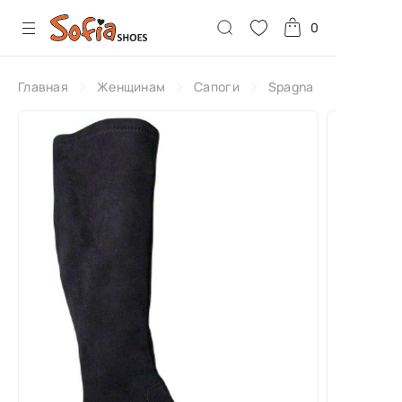
0
Главная
Женщинам
Сапоги
Spagna