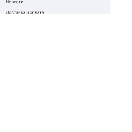
Новости
Доставка и оплата
О компании
Возврат
Контакты
Узнайте первыми
о скидках и новых
поступлениях
— подпишитесь
на рассылку!
Ваш e-mail
Для женщин
Для мужчин
Принимаю пользовательское соглашение о
конфиденциальности