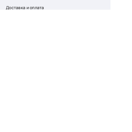
Доставка и оплата
О компании
Возврат
Контакты
Узнайте первыми
о скидках и новых
поступлениях
— подпишитесь
на рассылку!
Ваш e-mail
Для женщин
Для мужчин
Принимаю пользовательское соглашение о
конфиденциальности