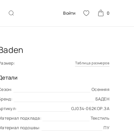
Войти
0
Baden
Размер:
Таблица размеров
Детали
Сезон:
Осенняя
Бренд:
БАДЕН
Артикул:
GJ034-062КОР.ЗА
Материал подклада:
Текстиль
Материал подошвы:
ПУ