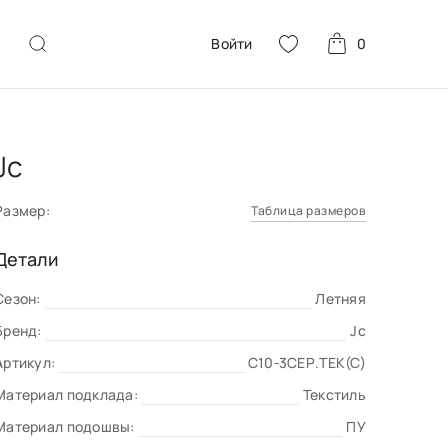
Войти
0
Jc
Размер:
Таблица размеров
Детали
Сезон:
Летняя
Бренд:
Jc
Артикул:
C10-3СЕР.ТЕК(С)
Материал подклада:
Текстиль
Материал подошвы:
ПУ