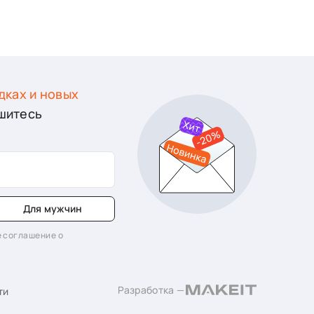
дках и новых
шитесь
Для мужчин
 соглашение о
Разработка —
ти