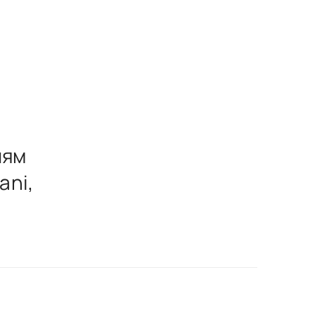
лям
ani,