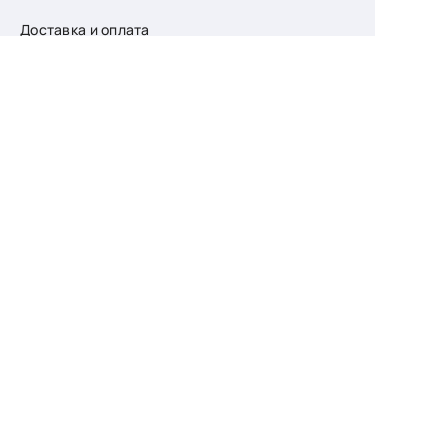
Доставка и оплата
О компании
Возврат
Контакты
Узнайте первыми
о скидках и новых
поступлениях
— подпишитесь
на рассылку!
Ваш e-mail
Для женщин
Для мужчин
Принимаю пользовательское соглашение о
конфиденциальности