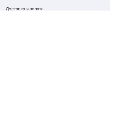
Доставка и оплата
О компании
Возврат
Контакты
Узнайте первыми
о скидках и новых
поступлениях
— подпишитесь
на рассылку!
Ваш e-mail
Для женщин
Для мужчин
Принимаю пользовательское соглашение о
конфиденциальности