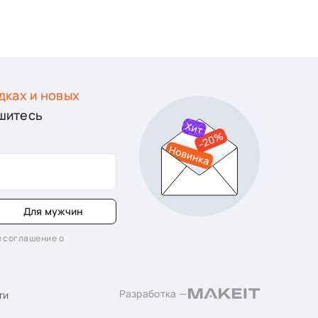
дках и новых
шитесь
Для мужчин
 соглашение о
Разработка —
ти