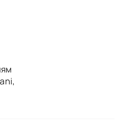
лям
ani,