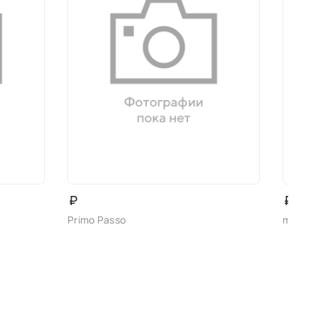
₽
₽
Primo Passo
madell