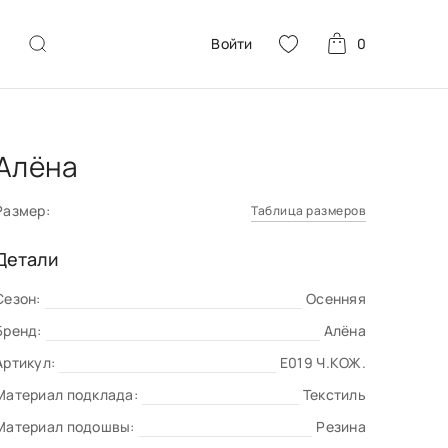
Войти
0
Алёна
Размер:
Таблица размеров
Детали
Сезон:
Осенняя
Бренд:
Алёна
Артикул:
E019 Ч.КОЖ.
Материал подклада:
Текстиль
Материал подошвы:
Резина