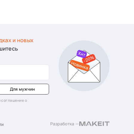
дках и новых
шитесь
Для мужчин
 соглашение о
Разработка —
ти