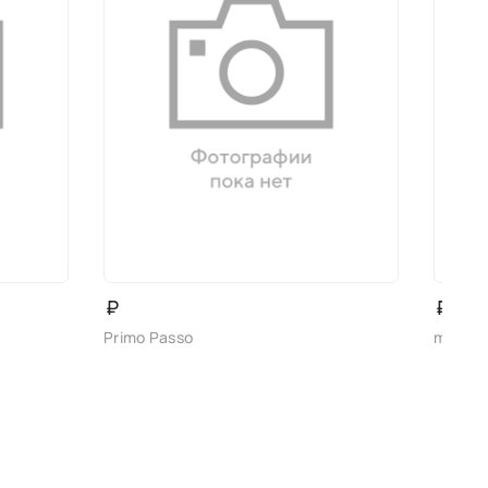
₽
₽
Primo Passo
madell