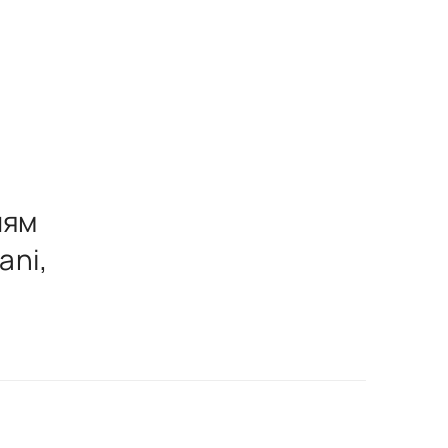
лям
ani,