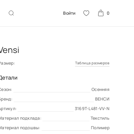
Войти
0
Vensi
Размер:
Таблица размеров
Детали
Сезон:
Осенняя
Бренд:
ВЕНСИ
Артикул:
3169T-L481-VV-N
Материал подклада:
Текстиль
Материал подошвы:
Полимер