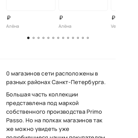
₽
₽
₽
Алёна
Алёна
Vensi
0 магазинов сети расположены в
разных районах Санкт-Петербурга.
Большая часть коллекции
представлена под маркой
собственного производства Primo
Passo. Но на полках магазинов так
же можно увидеть уже
полюбившиеся нашим покупателям