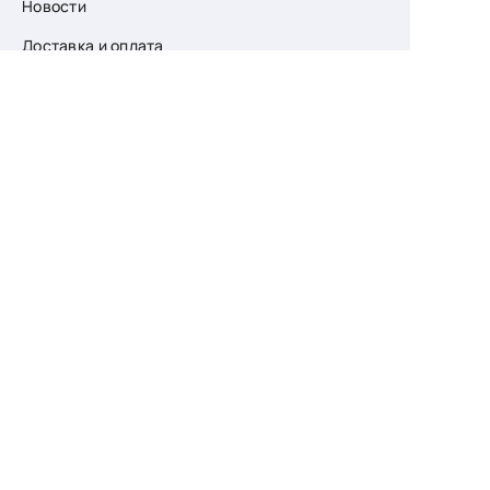
Новости
Доставка и оплата
О компании
Возврат
Контакты
Узнайте первыми
о скидках и новых
поступлениях
— подпишитесь
на рассылку!
Ваш e-mail
Для женщин
Для мужчин
Принимаю пользовательское соглашение о
конфиденциальности