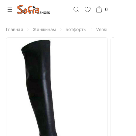
0
Главная
Женщинам
Ботфорты
Vensi